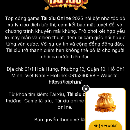
Top cổng game
Tài xỉu Online
2025 nổi bật nhờ tốc độ
xử lý giao dịch tức thì, cam kết bảo mật tuyệt đối và
chương trình khuyến mãi khủng. Trò chơi kết hợp yếu
tố may mắn và chiến thuật, đem lại cảm giác hồi hộp ở
từng ván cược. Với sự uy tín và cộng đồng đông đảo,
Tài xỉu trở thành điểm hẹn không thể bỏ lỡ cho người
chơi cá cược hiện đại.
Địa chỉ: 91/1 Hoà Hưng, Phường 12, Quận 10, Hồ Chí
Minh, Việt Nam - Hotline: 0915336598 - Website:
https://loiph.in/
×
Từ khoá tìm kiếm: Tài xỉu,
Tài xỉu online
, Tài xỉu đổi
thưởng, Game tài xỉu, Tài xỉu online uy tín, App tài xỉu
online.
Bản quyền thuộc về
loiph.in
NHẬN 🎁 CODE