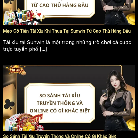
Mẹo Gỡ Tiền Tài Xỉu Khi Thua Tại Sunwin Từ Cao Thủ Hàng Đầu
Tài xỉu tại Sunwin là một trong những trò chơi cá cược
trực tuyến phổ [...]
So Sánh Tài Xỉu Truyền Thống Và Online Có Gì Khác Biệt