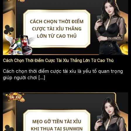
Cách Chọn Thời Điểm Cược Tài Xỉu Thắng Lớn Từ Cao Thủ
Cách chọn thời điểm cược tài xỉu là yếu tố quan trọng
giúp người chơi [...]