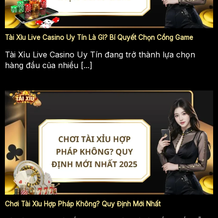
Tài Xỉu Live Casino Uy Tín Là Gì? Bí Quyết Chọn Cổng Game
Tài Xỉu Live Casino Uy Tín đang trở thành lựa chọn
hàng đầu của nhiều [...]
Chơi Tài Xỉu Hợp Pháp Không? Quy Định Mới Nhất