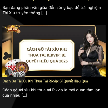
Bạn đang phân vân giữa đến sòng bạc để trải nghiệm
Tài Xỉu truyền thống [...]
Cách Gỡ Tài Xỉu Khi Thua Tại Rikvip: Bí Quyết Hiệu Quả
Cách gỡ tài xỉu khi thua tại Rikvip là mối quan tâm lớn
của nhiều [...]