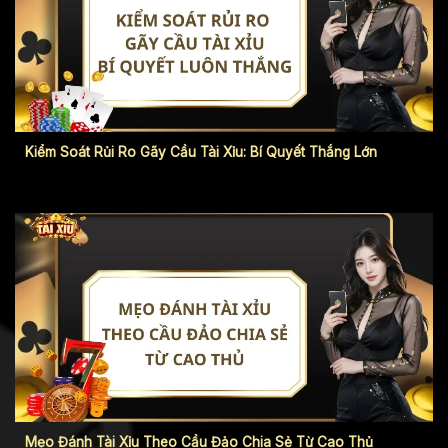
Kiểm Soát Rủi Ro Gãy Cầu Tài Xỉu: Bí Quyết Thắng Lớn
Mẹo Đánh Tài Xỉu Theo Cầu Đảo Chia Sẻ Từ Cao Thủ