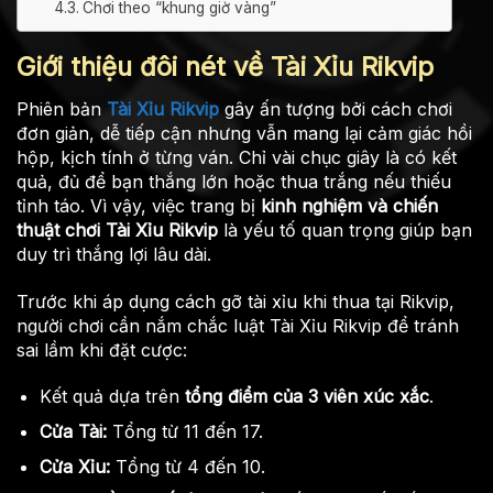
Chơi theo “khung giờ vàng”
Giới thiệu đôi nét về Tài Xỉu Rikvip
Phiên bản
Tài Xỉu Rikvip
gây ấn tượng bởi cách chơi
đơn giản, dễ tiếp cận nhưng vẫn mang lại cảm giác hồi
hộp, kịch tính ở từng ván. Chỉ vài chục giây là có kết
quả, đủ để bạn thắng lớn hoặc thua trắng nếu thiếu
tỉnh táo. Vì vậy, việc trang bị
kinh nghiệm và chiến
thuật chơi Tài Xỉu Rikvip
là yếu tố quan trọng giúp bạn
duy trì thắng lợi lâu dài.
Trước khi áp dụng cách gỡ tài xỉu khi thua tại Rikvip,
người chơi cần nắm chắc luật Tài Xỉu Rikvip để tránh
sai lầm khi đặt cược:
Kết quả dựa trên
tổng điểm của 3 viên xúc xắc
.
Cửa Tài:
Tổng từ 11 đến 17.
Cửa Xỉu:
Tổng từ 4 đến 10.