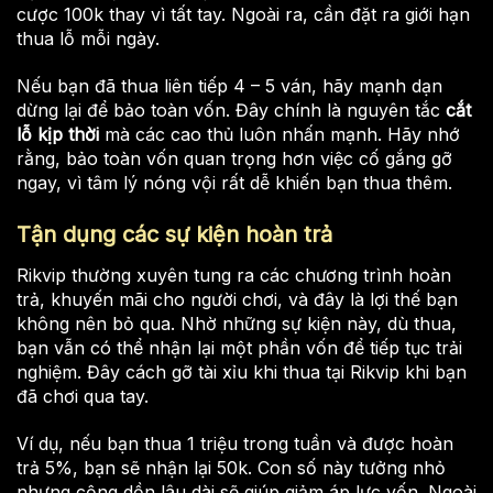
cược 100k thay vì tất tay. Ngoài ra, cần đặt ra giới hạn
thua lỗ mỗi ngày.
Nếu bạn đã thua liên tiếp 4 – 5 ván, hãy mạnh dạn
dừng lại để bảo toàn vốn. Đây chính là nguyên tắc
cắt
lỗ kịp thời
mà các cao thủ luôn nhấn mạnh. Hãy nhớ
rằng, bảo toàn vốn quan trọng hơn việc cố gắng gỡ
ngay, vì tâm lý nóng vội rất dễ khiến bạn thua thêm.
Tận dụng các sự kiện hoàn trả
Rikvip thường xuyên tung ra các chương trình hoàn
trả, khuyến mãi cho người chơi, và đây là lợi thế bạn
không nên bỏ qua. Nhờ những sự kiện này, dù thua,
bạn vẫn có thể nhận lại một phần vốn để tiếp tục trải
nghiệm. Đây cách gỡ tài xỉu khi thua tại Rikvip khi bạn
đã chơi qua tay.
Ví dụ, nếu bạn thua 1 triệu trong tuần và được hoàn
trả 5%, bạn sẽ nhận lại 50k. Con số này tưởng nhỏ
nhưng cộng dồn lâu dài sẽ giúp giảm áp lực vốn. Ngoài