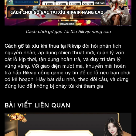
Cách chơi gỡ gạc Tài Xỉu Rikvip nâng cao
Cách gỡ tài xỉu khi thua tại Rikvip
đòi hỏi phân tích
nguyên nhân, áp dụng chiến thuật mới, quản lý vốn
cắt lỗ kịp thời, tận dụng hoàn trả, và duy trì tâm lý
vững vàng. Với giao diện mượt mà, khuyến mãi hoàn
trả hấp Rikvip cổng game uy tín để gỡ lỗ nếu bạn chơi
có kế hoạch. Hãy bắt đầu nhỏ, theo dõi cầu, và dừng
đúng lúc để không bị cháy túi khi tham gia
BÀI VIẾT LIÊN QUAN