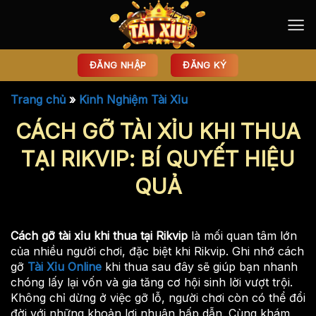
Bỏ
qua
nội
dung
ĐĂNG NHẬP
ĐĂNG KÝ
Trang chủ
»
Kinh Nghiệm Tài Xỉu
CÁCH GỠ TÀI XỈU KHI THUA
TẠI RIKVIP: BÍ QUYẾT HIỆU
QUẢ
Cách gỡ tài xỉu khi thua tại Rikvip
là mối quan tâm lớn
của nhiều người chơi, đặc biệt khi Rikvip. Ghi nhớ cách
gỡ
Tài Xỉu Online
khi thua sau đây sẽ giúp bạn nhanh
chóng lấy lại vốn và gia tăng cơ hội sinh lời vượt trội.
Không chỉ dừng ở việc gỡ lỗ, người chơi còn có thể đổi
đời với những khoản lợi nhuận hấp dẫn. Cùng khám