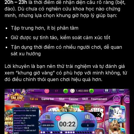
20h – 23h
là thời điểm dễ nhận diện cầu rõ ràng (bệt,
đảo). Dù chưa có nghiên cứu khoa học nào chứng
minh, nhưng lựa chọn khung giờ hợp lý giúp bạn:
Tập trung hơn, ít bị phân tâm
Giữ được sự tỉnh táo, kiểm soát cảm xúc tốt
Tận dụng thời điểm có nhiều người chơi, dễ quan
sát xu hướng
Lời khuyên là bạn nên thử trải nghiệm và tự đánh giá
xem “khung giờ vàng” có phù hợp với mình không, từ
đó điều chỉnh thói quen chơi hiệu quả hơn.