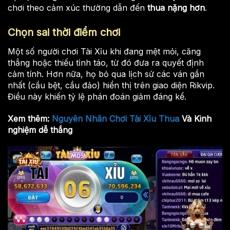
chơi theo cảm xúc thường dẫn đến
thua nặng hơn
.
Chọn sai thời điểm chơi
Một số người chơi Tài Xỉu khi đang mệt mỏi, căng
thẳng hoặc thiếu tỉnh táo, từ đó đưa ra quyết định
cảm tính. Hơn nữa, họ bỏ qua lịch sử các ván gần
nhất (cầu bệt, cầu đảo) hiển thị trên giao diện Rikvip.
Điều này khiến tỷ lệ phán đoán giảm đáng kể.
Xem thêm:
Nguyên Nhân Chơi Tài Xỉu Thua
Và Kinh
nghiệm dễ thắng