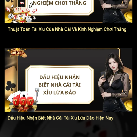
Thuật Toán Tài Xỉu Của Nhà Cái Và Kinh Nghiệm Chơi Thắng
Dấu Hiệu Nhận Biết Nhà Cái Tài Xỉu Lừa Đảo Hiện Nay