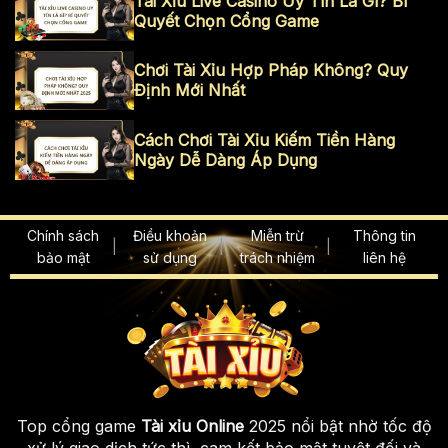
Tài Xỉu Live Casino Uy Tín Là Gì? Bí
Quyết Chọn Cổng Game
Chơi Tài Xỉu Hợp Pháp Không? Quy
Định Mới Nhất
Cách Chơi Tài Xỉu Kiếm Tiền Hàng
Ngày Dễ Dàng Áp Dụng
Chính sách
Điều khoản
Miễn trừ
Thông tin
bảo mật
sử dụng
trách nhiệm
liên hệ
Top cổng game
Tài xỉu Online
2025 nổi bật nhờ tốc độ
xử lý giao dịch tức thì, cam kết bảo mật tuyệt đối và