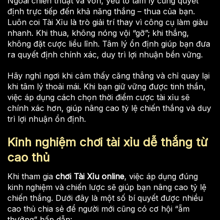
Ngoài chiến thuật và vốn, yếu tố tâm lý cũng quyết
định trực tiếp đến khả năng thắng – thua của bạn.
Luôn coi Tài Xỉu là trò giải trí thay vì công cụ làm giàu
nhanh. Khi thua, không nóng vội “gỡ”; khi thắng,
không đặt cược liều lĩnh. Tâm lý ổn định giúp bạn đưa
ra quyết định chính xác, duy trì lợi nhuận bền vững.
Hãy nghỉ ngơi khi cảm thấy căng thẳng và chỉ quay lại
khi tâm lý thoải mái. Khi bạn giữ vững được tinh thần,
việc áp dụng cách chọn thời điểm cược tài xỉu sẽ
chính xác hơn, giúp nâng cao tỷ lệ chiến thắng và duy
trì lợi nhuận ổn định.
Kinh nghiệm chơi tài xỉu dễ thắng từ
cao thủ
Khi tham gia
chơi Tài Xỉu online
, việc áp dụng đúng
kinh nghiệm và chiến lược sẽ giúp bạn nâng cao tỷ lệ
chiến thắng. Dưới đây là một số bí quyết được nhiều
cao thủ chia sẻ để người mới cũng có cơ hội “ẵm
thưởng” hấp dẫn: