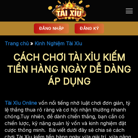
Bỏ
qua
nội
dung
ĐĂNG NHẬP
ĐĂNG KÝ
Trang chủ
»
Kinh Nghiệm Tài Xỉu
CÁCH CHƠI TÀI XỈU KIẾM
TIỀN HÀNG NGÀY DỄ DÀNG
ÁP DỤNG
Tài Xỉu Online
vốn nổi tiếng nhờ luật chơi đơn giản, tỷ
lệ thắng thua rõ ràng và cơ hội nhận thưởng nhanh
chóng.Tuy nhiên, để dành chiến thắng, bạn cần có
chiến lược, kỹ năng quản lý vốn và kinh nghiệm đặt
cược thông minh. Bài viết dưới đây sẽ chia sẻ cách
chơi Tài Xỉu kiếm tiền hàng ngày vừa giải trí, vừa nâng