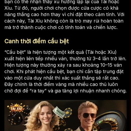
bạn có thể nhận thấy xu hướng lặp lại của Tài hoặc
Xỉu. Từ đó, người chơi chọn được cửa cược có khả
năng thắng cao hơn thay vì chỉ đặt theo cảm tính. Với
cách này, Tài Xỉu không còn là trò may rủi hoàn toàn
mà trở thành cuộc chơi có tính toán và chiến lược.
Canh thời điểm cầu bệt
“Cầu bệt” là hiện tượng một kết quả (Tài hoặc Xỉu)
xuất hiện liên tiếp nhiều ván, thường từ 3–4 lần trở lên.
Hiện tượng này thường xảy ra sau khoảng 10–15 ván
chơi. Khi phát hiện cầu bệt, bạn chỉ cần tập trung đặt
vào một cửa duy nhất thì xác suất thắng sẽ rất cao.
Đây chính là thời điểm vàng mà nhiều cao thủ luôn
chờ đợi để “ra tay” và gia tăng lợi nhuận nhanh chóng.