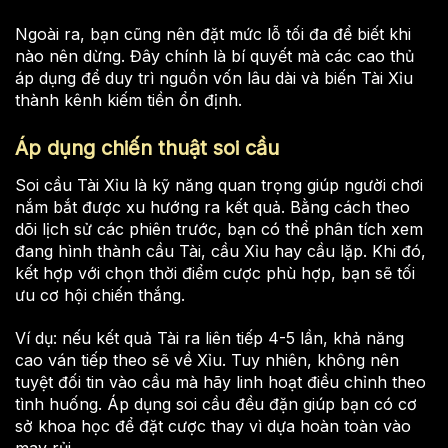
Ngoài ra, bạn cũng nên đặt mức lỗ tối đa để biết khi
nào nên dừng. Đây chính là bí quyết mà các cao thủ
áp dụng để duy trì nguồn vốn lâu dài và biến Tài Xỉu
thành kênh kiếm tiền ổn định.
Áp dụng chiến thuật soi cầu
Soi cầu Tài Xỉu là kỹ năng quan trọng giúp người chơi
nắm bắt được xu hướng ra kết quả. Bằng cách theo
dõi lịch sử các phiên trước, bạn có thể phân tích xem
đang hình thành cầu Tài, cầu Xỉu hay cầu lặp. Khi đó,
kết hợp với chọn thời điểm cược phù hợp, bạn sẽ tối
ưu cơ hội chiến thắng.
Ví dụ: nếu kết quả Tài ra liên tiếp 4-5 lần, khả năng
cao ván tiếp theo sẽ về Xỉu. Tuy nhiên, không nên
tuyệt đối tin vào cầu mà hãy linh hoạt điều chỉnh theo
tình huống. Áp dụng soi cầu đều đặn giúp bạn có cơ
sở khoa học để đặt cược thay vì dựa hoàn toàn vào
may rủi.