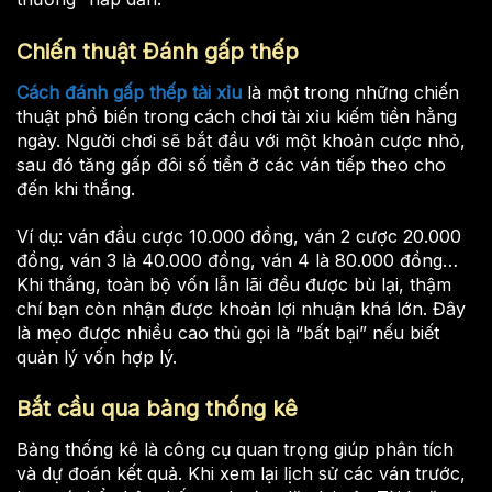
Chiến thuật Đánh gấp thếp
Cách đánh gấp thếp tài xỉu
là một trong những chiến
thuật phổ biến trong cách chơi tài xỉu kiếm tiền hằng
ngày. Người chơi sẽ bắt đầu với một khoản cược nhỏ,
sau đó tăng gấp đôi số tiền ở các ván tiếp theo cho
đến khi thắng.
Ví dụ: ván đầu cược 10.000 đồng, ván 2 cược 20.000
đồng, ván 3 là 40.000 đồng, ván 4 là 80.000 đồng…
Khi thắng, toàn bộ vốn lẫn lãi đều được bù lại, thậm
chí bạn còn nhận được khoản lợi nhuận khá lớn. Đây
là mẹo được nhiều cao thủ gọi là “bất bại” nếu biết
quản lý vốn hợp lý.
Bắt cầu qua bảng thống kê
Bảng thống kê là công cụ quan trọng giúp phân tích
và dự đoán kết quả. Khi xem lại lịch sử các ván trước,