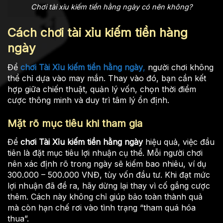
Chơi tài xỉu kiếm tiền hằng ngày có nên không?
Cách chơi tài xỉu kiếm tiền hàng
ngày
Để
chơi Tài Xỉu kiếm tiền hằng ngày
,
người chơi không
thể chỉ dựa vào may mắn. Thay vào đó, bạn cần kết
hợp giữa chiến thuật, quản lý vốn, chọn thời điểm
cược thông minh và duy trì tâm lý ổn định.
Mặt rõ mục tiêu khi tham gia
Để
chơi Tài Xỉu kiếm tiền hằng ngày
hiệu quả, việc đầu
tiên là đặt mục tiêu lợi nhuận cụ thể. Mỗi người chơi
nên xác định rõ trong ngày sẽ kiếm bao nhiêu, ví dụ
300.000 – 500.000 VNĐ, tùy vốn đầu tư. Khi đạt mức
lợi nhuận đã đề ra, hãy dừng lại thay vì cố gắng cược
thêm. Cách này không chỉ giúp bảo toàn thành quả
mà còn hạn chế rơi vào tình trạng “tham quá hóa
thua”.