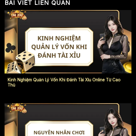
BÀI VIẾT LIÊN QUAN
Kinh Nghiệm Quản Lý Vốn Khi Đánh Tài Xỉu Online Từ Cao
Thủ