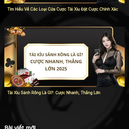
Tìm Hiểu Về Các Loại Cửa Cược Tài Xỉu Đặt Cược Chính Xác
Tài Xỉu Sảnh Rồng Là Gì?: Cược Nhanh, Thắng Lớn
Bài viết mới