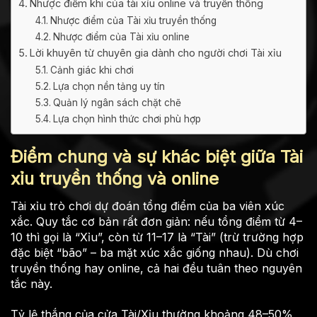
Nhược điểm khi của tài xỉu online và truyền thống
Nhược điểm của Tài xỉu truyền thống
Nhược điểm của Tài xỉu online
Lời khuyên từ chuyên gia dành cho người chơi Tài xỉu
Cảnh giác khi chơi
Lựa chọn nền tảng uy tín
Quản lý ngân sách chặt chẽ
Lựa chọn hình thức chơi phù hợp
Điểm chung và sự khác biệt giữa Tài
xỉu truyền thống và online
Tài xỉu trò chơi dự đoán tổng điểm của ba viên xúc
xắc. Quy tắc cơ bản rất đơn giản: nếu tổng điểm từ 4–
10 thì gọi là “Xỉu”, còn từ 11–17 là “Tài” (trừ trường hợp
đặc biệt “bão” – ba mặt xúc xắc giống nhau). Dù chơi
truyền thống hay online, cả hai đều tuân theo nguyên
tắc này.
Tỷ lệ thắng của cửa Tài/Xỉu thường khoảng 48–50%