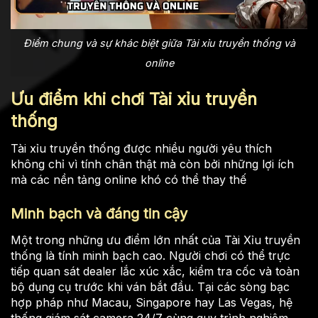
Điểm chung và sự khác biệt giữa Tài xỉu truyền thống và
online
Ưu điểm khi chơi Tài xỉu truyền
thống
Tài xỉu truyền thống được nhiều người yêu thích
không chỉ vì tính chân thật mà còn bởi những lợi ích
mà các nền tảng online khó có thể thay thế
Minh bạch và đáng tin cậy
Một trong những ưu điểm lớn nhất của Tài Xỉu truyền
thống là tính minh bạch cao. Người chơi có thể trực
tiếp quan sát dealer lắc xúc xắc, kiểm tra cốc và toàn
bộ dụng cụ trước khi ván bắt đầu. Tại các sòng bạc
hợp pháp như Macau, Singapore hay Las Vegas, hệ