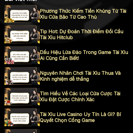
Phương Thức Kiếm Tiền Khủng Từ Tài
Xỉu Cửa Bão Từ Cao Thủ
Tip Hot: Dự Đoán Thời Điểm Đổi Cầu
Tài Xỉu Hitclub
Dấu Hiệu Lừa Đảo Trong Game Tài Xỉu
Ai Cũng Cần Biết!
Nguyên Nhân Chơi Tài Xỉu Thua Và
Kinh nghiệm dễ thắng
Tìm Hiểu Về Các Loại Cửa Cược Tài
Xỉu Đặt Cược Chính Xác
Tài Xỉu Live Casino Uy Tín Là Gì? Bí
Quyết Chọn Cổng Game