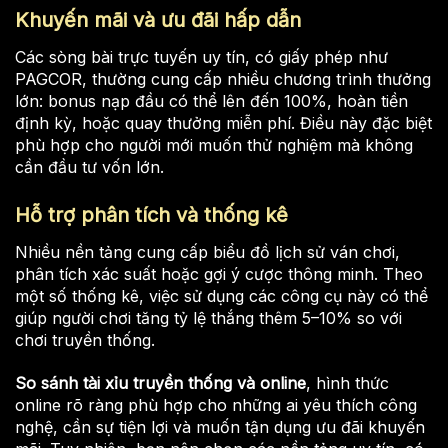
Khuyến mãi và ưu đãi hấp dẫn
Các sòng bài trực tuyến uy tín, có giấy phép như
PAGCOR, thường cung cấp nhiều chương trình thưởng
lớn: bonus nạp đầu có thể lên đến 100%, hoàn tiền
định kỳ, hoặc quay thưởng miễn phí. Điều này đặc biệt
phù hợp cho người mới muốn thử nghiệm mà không
cần đầu tư vốn lớn.
Hỗ trợ phân tích và thống kê
Nhiều nền tảng cung cấp biểu đồ lịch sử ván chơi,
phân tích xác suất hoặc gợi ý cược thông minh. Theo
một số thống kê, việc sử dụng các công cụ này có thể
giúp người chơi tăng tỷ lệ thắng thêm 5–10% so với
chơi truyền thống.
So sánh tài xỉu truyền thống và online
, hình thức
online rõ ràng phù hợp cho những ai yêu thích công
nghệ, cần sự tiện lợi và muốn tận dụng ưu đãi khuyến