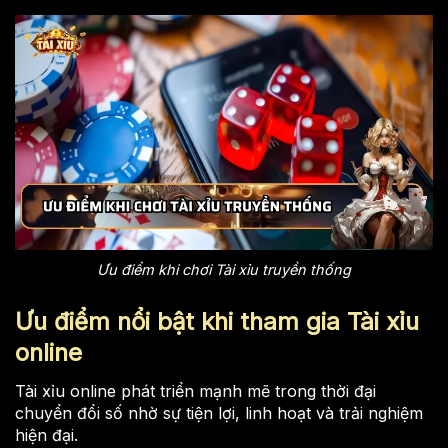
Ưu điểm khi chơi Tài xỉu truyền thống
Ưu điểm nổi bật khi tham gia Tài xỉu
online
Tài xỉu online phát triển mạnh mẽ trong thời đại
chuyển đổi số nhờ sự tiện lợi, linh hoạt và trải nghiệm
hiện đại.