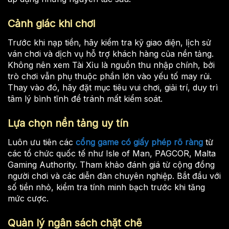
Cảnh giác khi chơi
Trước khi nạp tiền, hãy kiểm tra kỹ giao diện, lịch sử
ván chơi và dịch vụ hỗ trợ khách hàng của nền tảng.
Không nên xem Tài Xỉu là nguồn thu nhập chính, bởi
trò chơi vẫn phụ thuộc phần lớn vào yếu tố may rủi.
Thay vào đó, hãy đặt mục tiêu vui chơi, giải trí, duy trì
tâm lý bình tĩnh để tránh mất kiểm soát.
Lựa chọn nền tảng uy tín
Luôn ưu tiên các
cổng game có giấy phép rõ ràng
từ
các tổ chức quốc tế như Isle of Man, PAGCOR, Malta
Gaming Authority. Tham khảo đánh giá từ cộng đồng
người chơi và các diễn đàn chuyên nghiệp. Bắt đầu với
số tiền nhỏ, kiểm tra tính minh bạch trước khi tăng
mức cược.
Quản lý ngân sách chặt chẽ