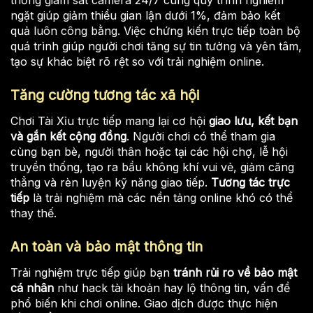
thống giám sát camera 24/7 cùng quy trình nghiêm
ngặt giúp giảm thiểu gian lận dưới 1%, đảm bảo kết
quả luôn công bằng. Việc chứng kiến trực tiếp toàn bộ
quá trình giúp người chơi tăng sự tin tưởng và yên tâm,
tạo sự khác biệt rõ rệt so với trải nghiệm online.
Tăng cường tương tác xã hội
Chơi Tài Xỉu trực tiếp mang lại cơ hội
giao lưu, kết bạn
và gắn kết cộng đồng
. Người chơi có thể tham gia
cùng bạn bè, người thân hoặc tại các hội chợ, lễ hội
truyền thống, tạo ra bầu không khí vui vẻ, giảm căng
thẳng và rèn luyện kỹ năng giao tiếp.
Tương tác trực
tiếp
là trải nghiệm mà các nền tảng online khó có thể
thay thế.
An toàn và bảo mật thông tin
Trải nghiệm trực tiếp giúp bạn
tránh rủi ro về bảo mật
cá nhân
như hack tài khoản hay lộ thông tin, vấn đề
phổ biến khi chơi online. Giao dịch được thực hiện