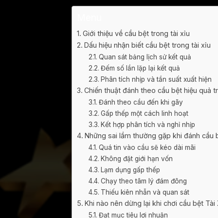
Menu
Giới thiệu về cầu bệt trong tài xỉu
Dấu hiệu nhận biết cầu bệt trong tài xỉu
Quan sát bảng lịch sử kết quả
Đếm số lần lặp lại kết quả
Phân tích nhịp và tần suất xuất hiện
Chiến thuật đánh theo cầu bệt hiệu quả tr
Đánh theo cầu đến khi gãy
Gấp thếp một cách linh hoạt
Kết hợp phân tích và nghỉ nhịp
Những sai lầm thường gặp khi đánh cầu b
Quá tin vào cầu sẽ kéo dài mãi
Không đặt giới hạn vốn
Lạm dụng gấp thếp
Chạy theo tâm lý đám đông
Thiếu kiên nhẫn và quan sát
Khi nào nên dừng lại khi chơi cầu bệt Tài
Đạt mục tiêu lợi nhuận