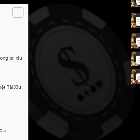
ong tài xỉu
ệt Tài Xỉu
 Xỉu