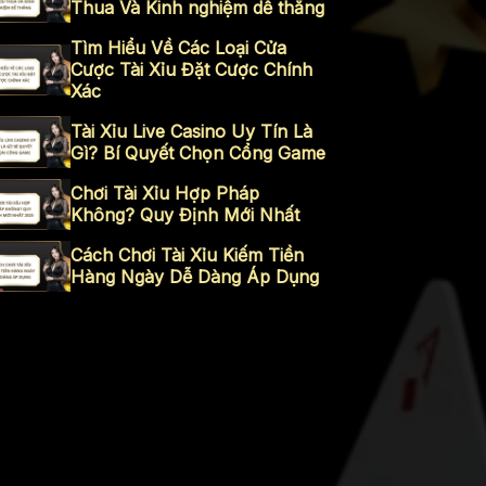
Thua Và Kinh nghiệm dễ thắng
Tìm Hiểu Về Các Loại Cửa
Cược Tài Xỉu Đặt Cược Chính
Xác
Tài Xỉu Live Casino Uy Tín Là
Gì? Bí Quyết Chọn Cổng Game
Chơi Tài Xỉu Hợp Pháp
Không? Quy Định Mới Nhất
Cách Chơi Tài Xỉu Kiếm Tiền
Hàng Ngày Dễ Dàng Áp Dụng