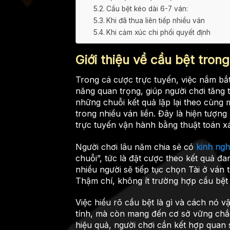
Cầu bệt kéo dài 6-7 ván:
Khi đã thua liên tiếp nhiều ván
Khi cảm xúc chi phối quyết định
Giới thiệu về cầu bệt trong 
Trong cá cược trực tuyến, việc nắm bắ
năng quan trọng, giúp người chơi tăng t
những chuỗi kết quả lặp lại theo cùng 
trong nhiều ván liền. Đây là hiện tượng 
trực tuyến vận hành bằng thuật toán xá
Người chơi lâu năm chia sẻ có
kinh ngh
chuỗi”, tức là đặt cược theo kết quả đan
nhiều người sẽ tiếp tục chọn Tài ở ván 
Thậm chí, không ít trường hợp cầu bệt k
Việc hiểu rõ cầu bệt là gì và cách nó 
tính, mà còn mang đến cơ sở vững chắc
hiệu quả, người chơi cần kết hợp quan 