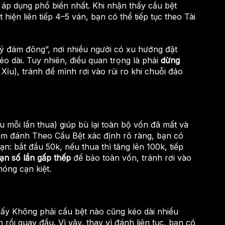
áp dụng phổ biến nhất. Khi nhận thấy cầu bệt
hiện liên tiếp 4–5 ván, bạn có thể tiếp tục theo Tài
lý đám đông”, nơi nhiều người có xu hướng đặt
éo dài. Tuy nhiên, điều quan trọng là phải
dừng
ỉu), tránh để mình rơi vào rủi ro khi chuỗi đảo
u mỗi lần thua) giúp bù lại toàn bộ vốn đã mất và
iệm đánh Theo Cầu Bệt xác định rõ ràng, bạn có
: bắt đầu 50k, nếu thua thì tăng lên 100k, tiếp
hạn số lần gấp thếp
để bảo toàn vốn, tránh rơi vào
hóng cạn kiệt.
ấy Không phải cầu bệt nào cũng kéo dài nhiều
 rồi quay đầu. Vì vậy, thay vì đánh liên tục, bạn có