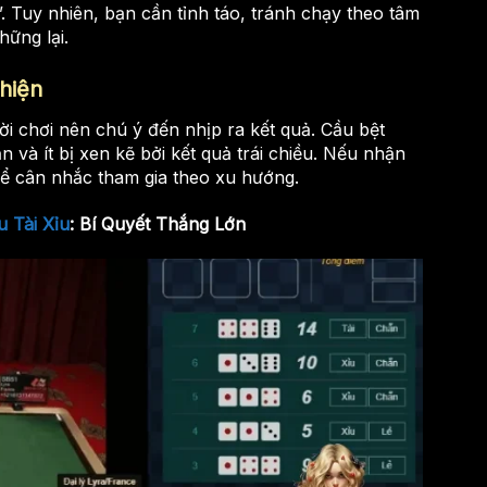
 Tuy nhiên, bạn cần tỉnh táo, tránh chạy theo tâm
hững lại.
 hiện
ời chơi nên chú ý đến nhịp ra kết quả. Cầu bệt
 và ít bị xen kẽ bởi kết quả trái chiều. Nếu nhận
thể cân nhắc tham gia theo xu hướng.
 Tài Xỉu
: Bí Quyết Thắng Lớn