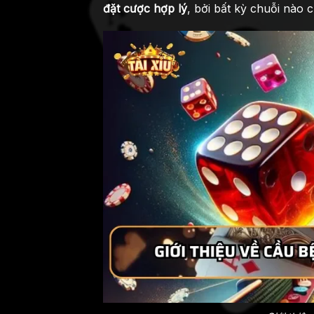
đặt cược hợp lý
, bởi bất kỳ chuỗi nào 