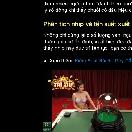
điểm nhiều người chọn “đánh theo cầu”.
lý số đông khi thấy chuỗi có dấu hiệu c
Phân tích nhịp và tần suất xuất
Không chỉ dừng lại ở số lượng ván, ngư
thường có sự ổn định, xuất hiện đều đặn
thấy nhịp này duy trì liên tục, bạn có 
Xem thêm:
Kiểm Soát Rủi Ro Gãy Cầu