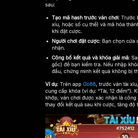
sau:
Tạo mã hash trước ván chơi
: Trước 
xỉu, hoặc số cụ thể) và mã hóa thà
khi đặt cược.
Người chơi đặt cược
: Bạn chọn cửa 
nhận.
Công bố kết quả và khóa giải mã
: Sa
gốc) để bạn kiểm tra. Nếu nhập khó
đầu, chứng minh kết quả không bị th
Ví dụ
: Trên app
Go88
, trước ván tài x
cung cấp khóa (ví dụ: “Tài, 12 điểm”)
khớp, ván chơi được xác nhận là công 
thay đổi kết quả sau khi cược, tăng độ 