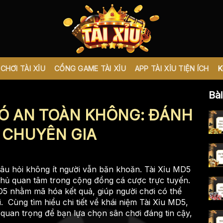
CHƠI TÀI XỈU
CỔNG GAME TÀI XỈU
APP TÀI XỈU TIỆN ÍCH
K
Bài
 CÓ AN TOÀN KHÔNG: ĐÁNH
Ừ CHUYÊN GIA
câu hỏi không ít người vẫn băn khoăn. Tài Xỉu MD5
thủ quan tâm trong cộng đồng cá cược trực tuyến.
D5 nhằm mã hóa kết quả, giúp người chơi có thể
 Cùng tìm hiểu chi tiết về khái niệm Tài Xỉu MD5,
quan trọng để bạn lựa chọn sân chơi đáng tin cậy,