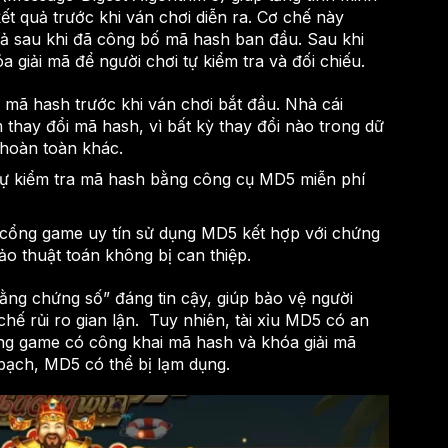
t quả trước khi ván chơi diễn ra. Cơ chế này
uả sau khi đã công bố mã hash ban đầu. Sau khi
 giải mã để người chơi tự kiểm tra và đối chiếu.
 mã hash trước khi ván chơi bắt đầu. Nhà cái
thay đổi mã hash, vì bất kỳ thay đổi nào trong dữ
 hoàn toàn khác.
 tự kiểm tra mã hash bằng công cụ MD5 miễn phí
 cổng game uy tín sử dụng MD5 kết hợp với chứng
ảo thuật toán không bị can thiệp.
ng chứng số” đáng tin cậy, giúp bảo vệ người
 chế rủi ro gian lận. Tuy nhiên, tài xỉu MD5 có an
ng game có công khai mã hash và khóa giải mã
bạch, MD5 có thể bị lạm dụng.