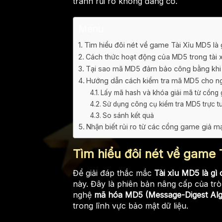
tránh rủi ro không đáng có.
Menu
Tìm hiểu đôi nét về game Tài Xỉu MD5 là 
Cách thức hoạt động của MD5 trong tài x
Tại sao mã MD5 đảm bảo công bằng khi
Hướng dẫn cách kiểm tra mã MD5 cho ng
Lấy mã hash và khóa giải mã từ cổng
Sử dụng công cụ kiểm tra MD5 trực t
So sánh kết quả
Nhận biết rủi ro từ các cổng game giả m
Tìm hiểu đôi nét về game T
Để giải đáp thắc mắc
Tài xỉu MD5 là gì
này. Đây là phiên bản nâng cấp của tr
nghệ
mã hóa MD5 (Message-Digest Alg
trong lĩnh vực bảo mật dữ liệu.