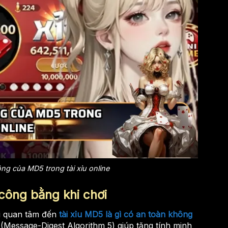
ng của MD5 trong tài xỉu online
ông bằng khi chơi
ơi quan tâm đến
tài xỉu MD5 là gì có an toàn không
Message-Digest Algorithm 5) giúp tăng tính minh