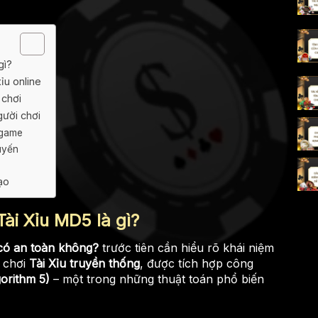
gì?
ỉu online
 chơi
ười chơi
 game
uyến
ạo
ài Xỉu MD5 là gì?
 có an toàn không?
trước tiên cần hiểu rõ khái niệm
ò chơi
Tài Xỉu truyền thống
, được tích hợp công
orithm 5)
– một trong những thuật toán phổ biến