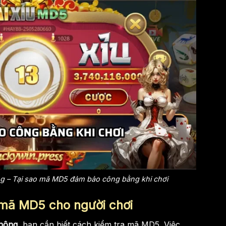
g – Tại sao mã MD5 đảm bảo công bằng khi chơi
mã MD5 cho người chơi
không
, bạn cần biết cách kiểm tra mã MD5. Việc