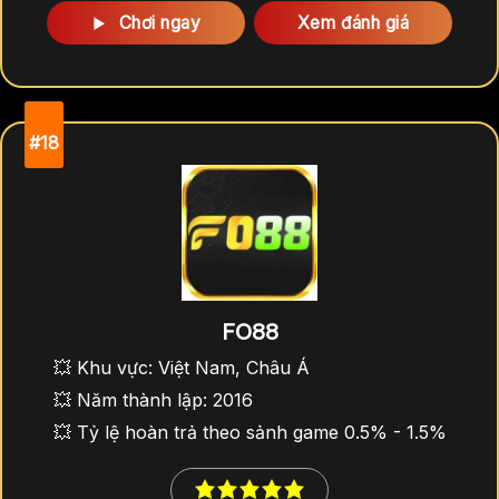
Chơi ngay
Xem đánh giá
FO88
💥 Khu vực: Việt Nam, Châu Á
💥 Năm thành lập: 2016
💥 Tỷ lệ hoàn trả theo sảnh game 0.5% - 1.5%