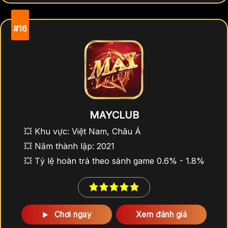
MAYCLUB
💥 Khu vực: Việt Nam, Châu Á
💥 Năm thành lập: 2021
💥 Tỷ lệ hoàn trả theo sảnh game 0.6% - 1.8%
Chơi ngay
Xem đánh giá