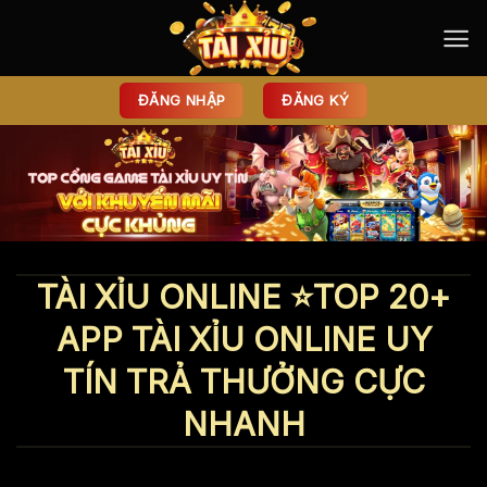
Bỏ
qua
nội
dung
ĐĂNG NHẬP
ĐĂNG KÝ
TÀI XỈU ONLINE ⭐TOP 20+
APP TÀI XỈU ONLINE UY
TÍN TRẢ THƯỞNG CỰC
NHANH