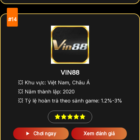
VIN88
💥 Khu vực: Việt Nam, Châu Á
💥 Năm thành lập: 2020
💥 Tỷ lệ hoàn trả theo sảnh game: 1.2%-3%
Chơi ngay
Xem đánh giá