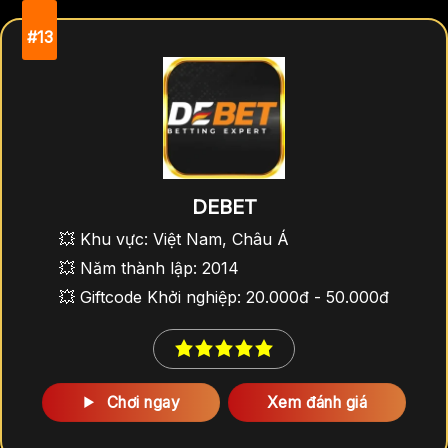
DEBET
💥 Khu vực: Việt Nam, Châu Á
💥 Năm thành lập: 2014
💥 Giftcode Khởi nghiệp: 20.000đ - 50.000đ
Chơi ngay
Xem đánh giá