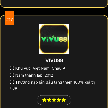
VIVU88
💥 Khu vực: Việt Nam, Châu Á
💥 Năm thành lập: 2012
💥 Thưởng nạp lần đầu tặng thêm 100% giá trị
nạp