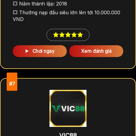
💥 Năm thành lập: 2018
💥 Thưởng nạp đầu siêu lớn lên tới 10.000.000
VND
Chơi ngay
Xem đánh giá
VIC88