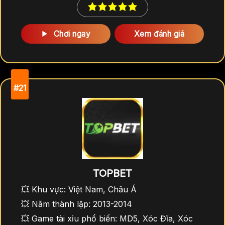
Chơi ngay
Xem đánh giá
TOPBET
💥 Khu vực: Việt Nam, Châu Á
💥 Năm thành lập: 2013-2014
💥 Game tài xỉu phổ biến: MD5, Xóc Đĩa, Xóc