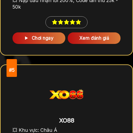
💥 Nạp đầu nhận tới 200%, Code tân thủ 25k -
50k
Chơi ngay
Xem đánh giá
XO88
💥 Khu vực: Châu Á