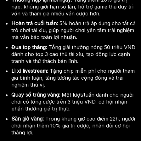
nạp, không giới hạn số lần, hỗ trợ game thủ duy trì
vốn và tham gia nhiều ván cược hơn.
Hoàn trả cuối tuần:
5% hoàn trả áp dụng cho tất cả
trò chơi tài xỉu, giúp người chơi yên tâm trải nghiệm
mà vẫn bảo toàn lợi nhuận.
Đua top tháng:
Tổng giải thưởng nóng 50 triệu VND
dành cho top 3 cao thủ tài xỉu, tạo động lực cạnh
tranh và thử thách bản lĩnh.
Lì xì livestream:
Tặng chip miễn phí cho người tham
gia bình luận, tăng tương tác cộng đồng và trải
nghiệm thú vị.
Quay số trúng vàng:
Một lượt/tuần dành cho người
chơi có tổng cược trên 3 triệu VND, cơ hội nhận
phần thưởng giá trị thực.
Săn giờ vàng:
Trong khung giờ cao điểm 22h, người
chơi nhận thêm 10% giá trị cược, nhân đôi cơ hội
thắng lợi.