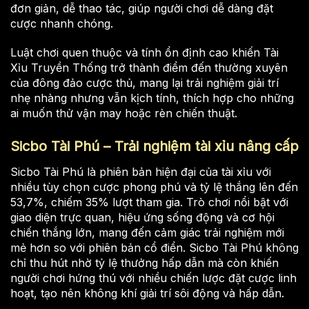
đơn giản, dễ thao tác, giúp người chơi dễ dàng đặt
cược nhanh chóng.
Luật chơi quen thuộc và tính ổn định cao khiến Tài
Xỉu Truyền Thống trở thành điểm đến thường xuyên
của đông đảo cược thủ, mang lại trải nghiệm giải trí
nhẹ nhàng nhưng vẫn kịch tính, thích hợp cho những
ai muốn thử vận may hoặc rèn chiến thuật.
Sicbo Tài Phú – Trải nghiệm tài xỉu nâng cấp
Sicbo Tài Phú là phiên bản hiện đại của tài xỉu với
nhiều tùy chọn cược phong phú và tỷ lệ thắng lên đến
53,7%, chiếm 35% lượt tham gia. Trò chơi nổi bật với
giao diện trực quan, hiệu ứng sống động và cơ hội
chiến thắng lớn, mang đến cảm giác trải nghiệm mới
mẻ hơn so với phiên bản cổ điển. Sicbo Tài Phú không
chỉ thu hút nhờ tỷ lệ thưởng hấp dẫn mà còn khiến
người chơi hứng thú với nhiều chiến lược đặt cược linh
hoạt, tạo nên không khí giải trí sôi động và hấp dẫn.