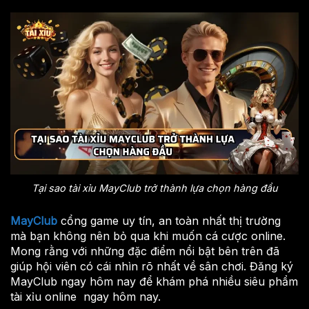
Tại sao tài xỉu MayClub trở thành lựa chọn hàng đầu
MayClub
cổng game uy tín, an toàn nhất thị trường
mà bạn không nên bỏ qua khi muốn cá cược online.
Mong rằng với những đặc điểm nổi bật bên trên đã
giúp hội viên có cái nhìn rõ nhất về sân chơi. Đăng ký
MayClub ngay hôm nay để khám phá nhiều siêu phẩm
tài xỉu online ngay hôm nay.