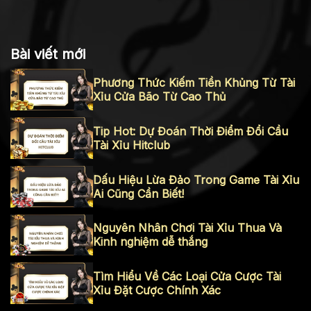
Bài viết mới
Phương Thức Kiếm Tiền Khủng Từ Tài
Xỉu Cửa Bão Từ Cao Thủ
Tip Hot: Dự Đoán Thời Điểm Đổi Cầu
Tài Xỉu Hitclub
Dấu Hiệu Lừa Đảo Trong Game Tài Xỉu
Ai Cũng Cần Biết!
Nguyên Nhân Chơi Tài Xỉu Thua Và
Kinh nghiệm dễ thắng
Tìm Hiểu Về Các Loại Cửa Cược Tài
Xỉu Đặt Cược Chính Xác