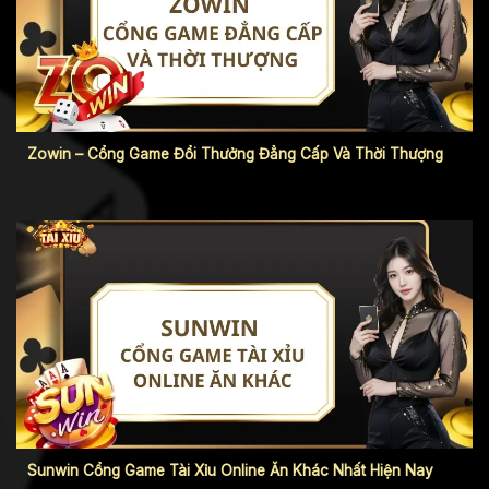
Zowin – Cổng Game Đổi Thưởng Đẳng Cấp Và Thời Thượng
Sunwin Cổng Game Tài Xỉu Online Ăn Khác Nhất Hiện Nay