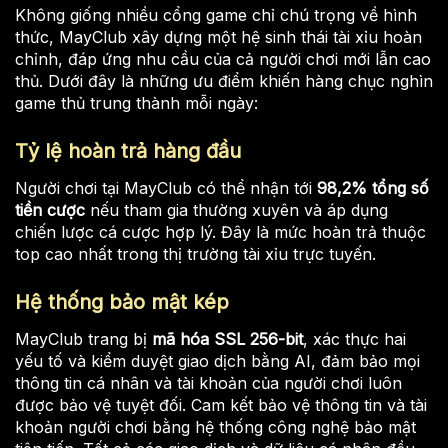
Không giống nhiều cổng game chỉ chú trọng về hình
thức, MayClub xây dựng một hệ sinh thái tài xỉu hoàn
chỉnh, đáp ứng nhu cầu của cả người chơi mới lẫn cao
thủ. Dưới đây là những ưu điểm khiến hàng chục nghìn
game thủ trung thành mỗi ngày:
Tỷ lệ hoàn trả hàng đầu
Người chơi tại MayClub có thể nhận tới
98,2% tổng số
tiền cược
nếu tham gia thường xuyên và áp dụng
chiến lược cá cược hợp lý. Đây là mức hoàn trả thuộc
top cao nhất trong thị trường tài xỉu trực tuyến.
Hệ thống bảo mật kép
MayClub trang bị
mã hóa SSL 256-bit
, xác thực hai
yếu tố và kiểm duyệt giao dịch bằng AI, đảm bảo mọi
thông tin cá nhân và tài khoản của người chơi luôn
được bảo vệ tuyệt đối. Cam kết bảo vệ thông tin và tài
khoản người chơi bằng hệ thống công nghệ bảo mật