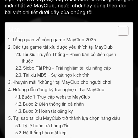
mới nhất về MayClub, người chơi hãy cùng theo dõi
bài viết chi tiết dưới đây của chúng tôi.
Menu
Tổng quan về cổng game MayClub 2025
Các tựa game tài xỉu được yêu thích tại MayClub
Tài Xỉu Truyền Thống – Phiên bản cổ điển quen
thuộc
Sicbo Tài Phú – Trải nghiệm tài xỉu nâng cấp
Tài xỉu MD5 – Sự kết hợp kịch tính
Khuyến mãi “khủng” tại MayClub cho người chơi
Hướng dẫn đăng ký trải nghiệm Tại MayClub
Bước 1: Truy cập website MayClub
Bước 2: Điền thông tin cá nhân
Bước 3: Hoàn tất đăng ký
Tại sao tài xỉu MayClub trở thành lựa chọn hàng đầu
Tỷ lệ hoàn trả hàng đầu
Hệ thống bảo mật kép