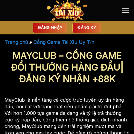
Bỏ
qua
nội
dung
ĐĂNG NHẬP
ĐĂNG KÝ
Trang chủ
»
Cổng Game Tài Xỉu Uy Tín
MAYCLUB – CỔNG GAME
ĐỔI THƯỞNG HÀNG ĐẦU|
ĐĂNG KÝ NHẬN +88K
MayClub là nền tảng cá cược trực tuyến uy tín hàng
đầu, nổi bật với hàng loạt siêu phẩm giải trí đột phá.
Với hơn 1.000 tựa game đa dạng và tỷ lệ trả thưởng
cực kỳ hấp dẫn, cộng thêm hệ thống giao dịch nhanh
chóng, MayClub mang đến trải nghiệm mượt mà và
trọn vẹn cho mọi tay cược. Để nắm rõ những thông tin