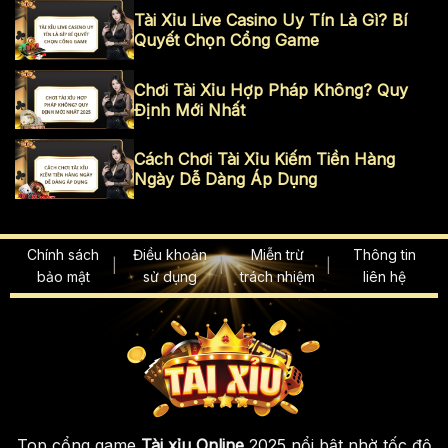
Tài Xỉu Live Casino Uy Tín Là Gì? Bí
Quyết Chọn Cổng Game
Chơi Tài Xỉu Hợp Pháp Không? Quy
Định Mới Nhất
Cách Chơi Tài Xỉu Kiếm Tiền Hàng
Ngày Dễ Dàng Áp Dụng
Chính sách
Điều khoản
Miễn trừ
Thông tin
bảo mật
sử dụng
trách nhiệm
liên hệ
Top cổng game
Tài xỉu Online
2025 nổi bật nhờ tốc độ