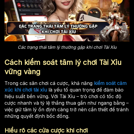
Các trạng thái tâm lý thường gặp khi chơi Tài Xỉu
Cách kiểm soát tâm lý chơi Tài Xỉu
vững vàng
Trong các sân chơi cá cược, khả năng
kiểm soát cảm
xúc khi chơi tài xỉu
là yếu tố quan trọng để đảm bảo
hiệu suất bền vững. Với Tài Xỉu – trò chơi có tốc độ
cược nhanh và tỷ lệ thắng thua gần như ngang bằng –
việc giữ tâm lý ổn định càng trở nên cần thiết để tránh
những quyết định bốc đồng.
Hiểu rõ các cửa cược khi chơi