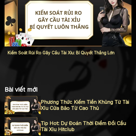
Kiểm Soát Rủi Ro Gãy Cầu Tài Xỉu: Bí Quyết Thắng Lớn
Bài viết mới
Phương Thức Kiếm Tiền Khủng Từ Tài
Xỉu Cửa Bão Từ Cao Thủ
Tip Hot: Dự Đoán Thời Điểm Đổi Cầu
Tài Xỉu Hitclub