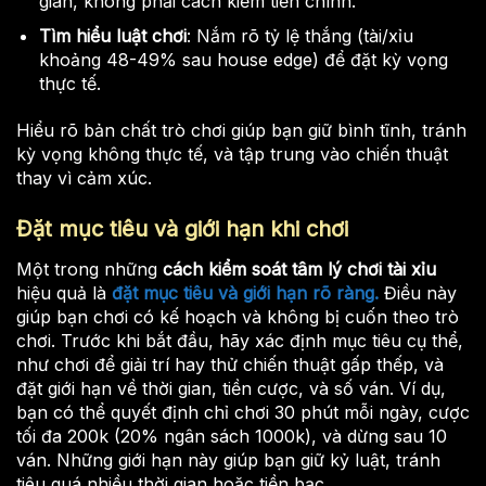
giãn, không phải cách kiếm tiền chính.
Tìm hiểu luật chơi
: Nắm rõ tỷ lệ thắng (tài/xỉu
khoảng 48-49% sau house edge) để đặt kỳ vọng
thực tế.
Hiểu rõ bản chất trò chơi giúp bạn giữ bình tĩnh, tránh
kỳ vọng không thực tế, và tập trung vào chiến thuật
thay vì cảm xúc.
Đặt mục tiêu và giới hạn khi chơi
Một trong những
cách kiểm soát tâm lý chơi tài xỉu
hiệu quả là
đặt mục tiêu và giới hạn rõ ràng.
Điều này
giúp bạn chơi có kế hoạch và không bị cuốn theo trò
chơi. Trước khi bắt đầu, hãy xác định mục tiêu cụ thể,
như chơi để giải trí hay thử chiến thuật gấp thếp, và
đặt giới hạn về thời gian, tiền cược, và số ván. Ví dụ,
bạn có thể quyết định chỉ chơi 30 phút mỗi ngày, cược
tối đa 200k (20% ngân sách 1000k), và dừng sau 10
ván. Những giới hạn này giúp bạn giữ kỷ luật, tránh
tiêu quá nhiều thời gian hoặc tiền bạc.