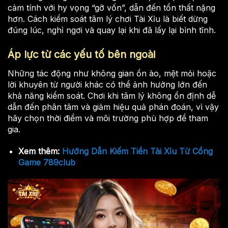
cảm tính với hy vọng “gỡ vốn”, dẫn đến tổn thất nặng
hơn. Cách kiểm soát tâm lý chơi Tài Xỉu là biết dừng
đúng lúc, nghỉ ngơi và quay lại khi đã lấy lại bình tĩnh.
Áp lực từ các yếu tố bên ngoài
Những tác động như không gian ồn ào, mệt mỏi hoặc
lời khuyên từ người khác có thể ảnh hưởng lớn đến
khả năng kiểm soát. Chơi khi tâm lý không ổn định dễ
dẫn đến phân tâm và giảm hiệu quả phán đoán, vì vậy
hãy chọn thời điểm và môi trường phù hợp để tham
gia.
Xem thêm:
Hướng Dẫn Kiếm Tiền Tài Xỉu Từ Cổng
Game 789club