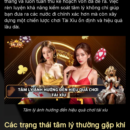
thẳng và luôn tuân thủ kế hoạch vốn đã đề ra. Việc
rèn luyện khả năng kiểm soát tâm lý không chỉ giúp
bạn đưa ra các nước đi chính xác hơn mà còn xây
dựng một chiến lược chơi Tài Xỉu ổn định và hiệu quả
lâu dài.
Tâm lý ảnh hưởng đến hiệu quả chơi tài xỉu
Các trạng thái tâm lý thường gặp khi