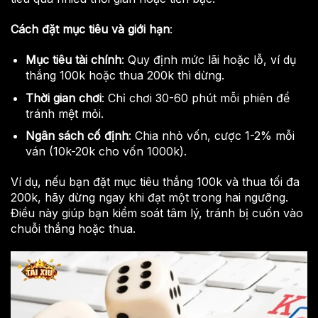
Cách đặt mục tiêu và giới hạn
:
Mục tiêu tài chính
: Quy định mức lãi hoặc lỗ, ví dụ
thắng 100k hoặc thua 200k thì dừng.
Thời gian chơi
: Chỉ chơi 30-60 phút mỗi phiên để
tránh mệt mỏi.
Ngân sách cố định
: Chia nhỏ vốn, cược 1-2% mỗi
ván (10k-20k cho vốn 1000k).
Ví dụ, nếu bạn đặt mục tiêu thắng 100k và thua tối đa
200k, hãy dừng ngay khi đạt một trong hai ngưỡng.
Điều này giúp bạn kiểm soát tâm lý, tránh bị cuốn vào
chuỗi thắng hoặc thua.