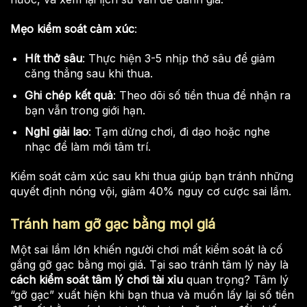
Mẹo kiểm soát cảm xúc
:
Hít thở sâu
: Thực hiện 3-5 nhịp thở sâu để giảm
căng thẳng sau khi thua.
Ghi chép kết quả
: Theo dõi số tiền thua để nhận ra
bạn vẫn trong giới hạn.
Nghỉ giải lao
: Tạm dừng chơi, đi dạo hoặc nghe
nhạc để làm mới tâm trí.
Kiểm soát cảm xúc sau khi thua giúp bạn tránh những
quyết định nóng vội, giảm 40% nguy cơ cược sai lầm.
Tránh ham gỡ gạc bằng mọi giá
Một sai lầm lớn khiến người chơi mất kiểm soát là cố
gắng gỡ gạc bằng mọi giá. Tại sao tránh tâm lý này là
cách kiểm soát tâm lý chơi tài xỉu
quan trọng? Tâm lý
“gỡ gạc” xuất hiện khi bạn thua và muốn lấy lại số tiền