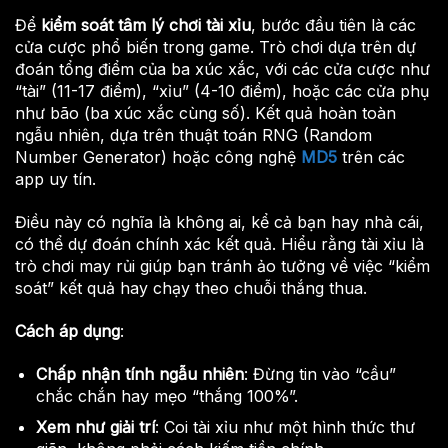
Để
kiểm soát tâm lý chơi tài xỉu
, bước đầu tiên là các
cửa cược phổ biến trong game. Trò chơi dựa trên dự
đoán tổng điểm của ba xúc xắc, với các cửa cược như
“tài” (11-17 điểm), “xỉu” (4-10 điểm), hoặc các cửa phụ
như bão (ba xúc xắc cùng số). Kết quả hoàn toàn
ngẫu nhiên, dựa trên thuật toán RNG (Random
Number Generator) hoặc công nghệ
MD5
trên các
app uy tín.
Điều này có nghĩa là không ai, kể cả bạn hay nhà cái,
có thể dự đoán chính xác kết quả. Hiểu rằng tài xỉu là
trò chơi may rủi giúp bạn tránh ảo tưởng về việc “kiểm
soát” kết quả hay chạy theo chuỗi thắng thua.
Cách áp dụng
:
Chấp nhận tính ngẫu nhiên
: Đừng tin vào “cầu”
chắc chắn hay mẹo “thắng 100%”.
Xem như giải trí
: Coi tài xỉu như một hình thức thư