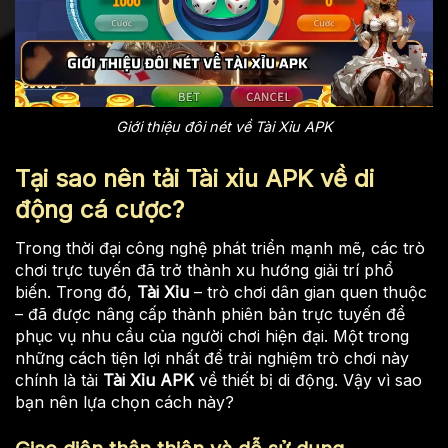
Giới thiệu đôi nét về Tài Xỉu APK
Tại sao nên tải Tài xỉu APK về di
động cá cược?
Trong thời đại công nghệ phát triển mạnh mẽ, các trò
chơi trực tuyến đã trở thành xu hướng giải trí phổ
biến. Trong đó,
Tài Xỉu
– trò chơi dân gian quen thuộc
– đã được nâng cấp thành phiên bản trực tuyến để
phục vụ nhu cầu của người chơi hiện đại. Một trong
những cách tiện lợi nhất để trải nghiệm trò chơi này
chính là tải
Tài Xỉu APK
về thiết bị di động. Vậy vì sao
bạn nên lựa chọn cách này?