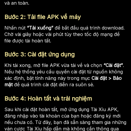
và an toàn.
Bước 2: Tải file APK về máy
Nhấn nút
“Tải xuống”
để bắt đầu quá trình download.
Chờ vài giây hoặc vài phút tùy theo tốc độ mạng để
file được tải hoàn tất.
Bước 3: Cài đặt ứng dụng
Khi tải xong, mở file APK vừa tải về và chọn
“Cài đặt”
.
Nếu hệ thống yêu cầu quyền cài đặt từ nguồn không
xác định, bật tính năng này trong mục
Cài đặt > Bảo
mật
để quá trình cài đặt diễn ra suôn sẻ.
Bước 4: Hoàn tất và trải nghiệm
Sau khi cài đặt hoàn tất, mở ứng dụng Tài Xỉu APK,
đăng nhập vào tài khoản của bạn hoặc đăng ký mới
nếu chưa có. Từ đây, bạn đã sẵn sàng tham gia những
ván cược Tài Xỉu hấp dẫn mà không cần thông qua