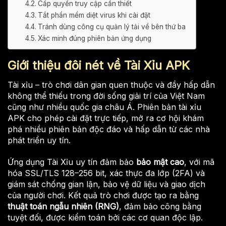
Cấp quyền truy cập cần thiết
Tắt phần mềm diệt virus khi cài đặt
Tránh dùng công cụ quản lý tải về bên thứ ba
Xác minh đúng phiên bản ứng dụng
Giới thiệu đôi nét về Tài Xỉu APK
Tài xỉu – trò chơi dân gian quen thuộc và đầy hấp dẫn
không thể thiếu trong đời sống giải trí của Việt Nam
cũng như nhiều quốc gia châu Á. Phiên bản tài xỉu
APK cho phép cài đặt trực tiếp, mở ra cơ hội khám
phá nhiều phiên bản độc đáo và hấp dẫn từ các nhà
phát triển uy tín.
Ứng dụng Tài Xỉu uy tín đảm bảo
bảo mật cao
, với mã
hóa SSL/TLS 128–256 bit, xác thực đa lớp (2FA) và
giám sát chống gian lận, bảo vệ dữ liệu và giao dịch
của người chơi. Kết quả trò chơi được tạo ra bằng
thuật toán ngẫu nhiên (RNG)
, đảm bảo công bằng
tuyệt đối, được kiểm toán bởi các cơ quan độc lập.