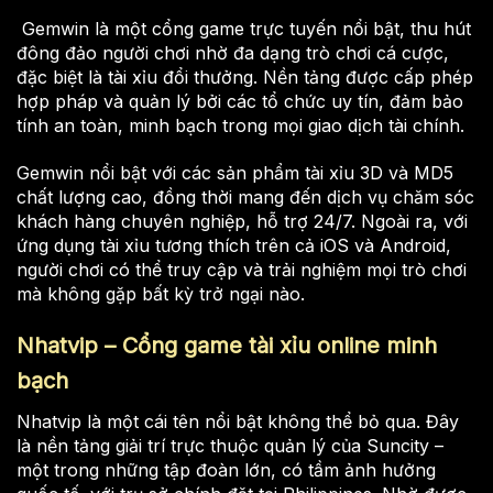
Gemwin là một cổng game trực tuyến nổi bật, thu hút
đông đảo người chơi nhờ đa dạng trò chơi cá cược,
đặc biệt là tài xỉu đổi thưởng. Nền tảng được cấp phép
hợp pháp và quản lý bởi các tổ chức uy tín, đảm bảo
tính an toàn, minh bạch trong mọi giao dịch tài chính.
Gemwin nổi bật với các sản phẩm tài xỉu 3D và MD5
chất lượng cao, đồng thời mang đến dịch vụ chăm sóc
khách hàng chuyên nghiệp, hỗ trợ 24/7. Ngoài ra, với
ứng dụng tài xỉu tương thích trên cả iOS và Android,
người chơi có thể truy cập và trải nghiệm mọi trò chơi
mà không gặp bất kỳ trở ngại nào.
Nhatvip – Cổng game tài xỉu online minh
bạch
Nhatvip là một cái tên nổi bật không thể bỏ qua. Đây
là nền tảng giải trí trực thuộc quản lý của Suncity –
một trong những tập đoàn lớn, có tầm ảnh hưởng