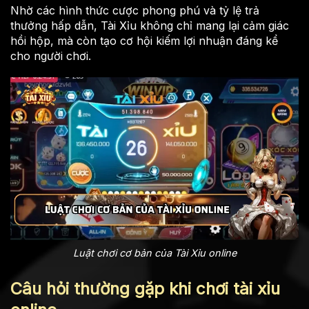
Nhờ các hình thức cược phong phú và tỷ lệ trả
thưởng hấp dẫn, Tài Xỉu không chỉ mang lại cảm giác
hồi hộp, mà còn tạo cơ hội kiếm lợi nhuận đáng kể
cho người chơi.
Luật chơi cơ bản của Tài Xỉu online
Câu hỏi thường gặp khi chơi tài xỉu