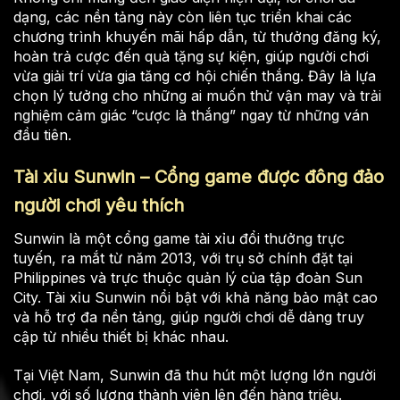
dạng, các nền tảng này còn liên tục triển khai các
chương trình khuyến mãi hấp dẫn, từ thưởng đăng ký,
hoàn trả cược đến quà tặng sự kiện, giúp người chơi
vừa giải trí vừa gia tăng cơ hội chiến thắng. Đây là lựa
chọn lý tưởng cho những ai muốn thử vận may và trải
nghiệm cảm giác “cược là thắng” ngay từ những ván
đầu tiên.
Tài xỉu Sunwin – Cổng game được đông đảo
người chơi yêu thích
Sunwin là một cổng game tài xỉu đổi thưởng trực
tuyến, ra mắt từ năm 2013, với trụ sở chính đặt tại
Philippines và trực thuộc quản lý của tập đoàn Sun
City. Tài xỉu Sunwin nổi bật với khả năng bảo mật cao
và hỗ trợ đa nền tảng, giúp người chơi dễ dàng truy
cập từ nhiều thiết bị khác nhau.
Tại Việt Nam, Sunwin đã thu hút một lượng lớn người
chơi, với số lượng thành viên lên đến hàng triệu.