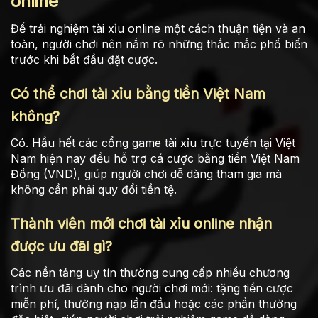
online
Để trải nghiệm tài xỉu online một cách thuận tiện và an
toàn, người chơi nên nắm rõ những thắc mắc phổ biến
trước khi bắt đầu đặt cược.
Có thể chơi tài xỉu bằng tiền Việt Nam
không?
Có. Hầu hết các cổng game tài xỉu trực tuyến tại Việt
Nam hiện nay đều hỗ trợ cá cược bằng tiền Việt Nam
Đồng (VND), giúp người chơi dễ dàng tham gia mà
không cần phải quy đổi tiền tệ.
Thành viên mới chơi tài xỉu online nhận
được ưu đãi gì?
Các nền tảng uy tín thường cung cấp nhiều chương
trình ưu đãi dành cho người chơi mới: tặng tiền cược
miễn phí, thưởng nạp lần đầu hoặc các phần thưởng