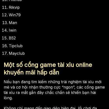
Rikvip
Win79
Man
Iwin
B52
Tipclub
Mayclub
Một số cổng game tài xỉu online
khuyến mãi hấp dẫn
Nếu bạn đang tìm kiếm những trải nghiệm tài xỉu mới
mẻ và cơ hội nhận thưởng cực “ngon”, các cổng game
tài xỉu ra mắt gần đây chắc chắn sẽ khiến bạn hài
lòng.
Không chỉ mang đến giao diện hiện đại, lối chơi đa