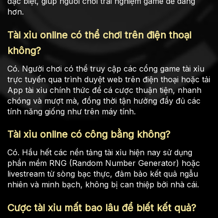
đặc biệt, giúp người chơi trải nghiệm game dễ dàng
hơn.
Tài xỉu online có thể chơi trên điện thoại
không?
Có. Người chơi có thể truy cập các cổng game tài xỉu
trực tuyến qua trình duyệt web trên điện thoại hoặc tải
App tài xỉu chính thức để cá cược thuận tiện, nhanh
chóng và mượt mà, đồng thời tận hưởng đầy đủ các
tính năng giống như trên máy tính.
Tài xỉu online có công bằng không?
Có. Hầu hết các nền tảng tài xỉu hiện nay sử dụng
phần mềm RNG (Random Number Generator) hoặc
livestream từ sòng bạc thực, đảm bảo kết quả ngẫu
nhiên và minh bạch, không bị can thiệp bởi nhà cái.
Cược tài xỉu mất bao lâu để biết kết quả?