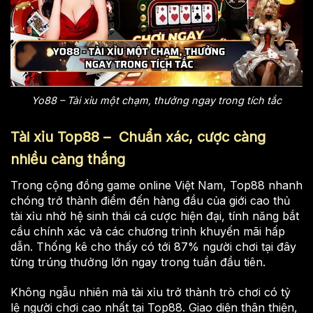
Yo88 – Tài xỉu một chạm, thưởng ngay trong tích tắc
Tài xỉu Top88 – Chuẩn xác, cược càng
nhiều càng thắng
Trong cộng đồng game online Việt Nam, Top88 nhanh
chóng trở thành điểm đến hàng đầu của giới cao thủ
tài xỉu nhờ hệ sinh thái cá cược hiện đại, tính năng bắt
cầu chính xác và các chương trình khuyến mãi hấp
dẫn. Thống kê cho thấy có tới 87% người chơi tại đây
từng trúng thưởng lớn ngay trong tuần đầu tiên.
Không ngẫu nhiên mà tài xỉu trở thành trò chơi có tỷ
lệ người chơi cao nhất tại Top88. Giao diện thân thiện,