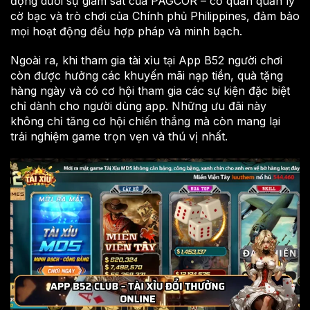
động dưới sự giám sát của PAGCOR – cơ quan quản lý
cờ bạc và trò chơi của Chính phủ Philippines, đảm bảo
mọi hoạt động đều hợp pháp và minh bạch.
Ngoài ra, khi tham gia tài xỉu tại App B52 người chơi
còn được hưởng các khuyến mãi nạp tiền, quà tặng
hàng ngày và có cơ hội tham gia các sự kiện đặc biệt
chỉ dành cho người dùng app. Những ưu đãi này
không chỉ tăng cơ hội chiến thắng mà còn mang lại
trải nghiệm game trọn vẹn và thú vị nhất.