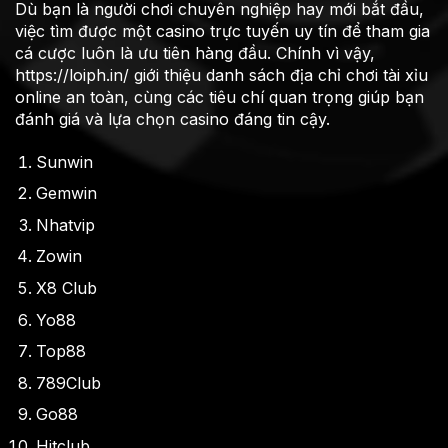
Dù bạn là người chơi chuyên nghiệp hay mới bắt đầu,
việc tìm được một casino trực tuyến uy tín để tham gia
cá cược luôn là ưu tiên hàng đầu. Chính vì vậy,
https://loiph.in/ giới thiệu danh sách địa chỉ chơi tài xỉu
online an toàn, cùng các tiêu chí quan trọng giúp bạn
đánh giá và lựa chọn casino đáng tin cậy.
Sunwin
Gemwin
Nhatvip
Zowin
X8 Club
Yo88
Top88
789Club
Go88
Hitclub